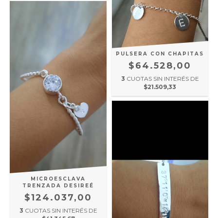
PULSERA CON CHAPITAS
$64.528,00
3
CUOTAS SIN INTERÉS DE
$21.509,33
MICROESCLAVA
TRENZADA DESIREÉ
$124.037,00
3
CUOTAS SIN INTERÉS DE