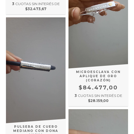
3
CUOTAS SIN INTERÉS DE
$32.473,67
MICROESCLAVA CON
APLIQUE DE ORO
(CORAZÓN)
$84.477,00
3
CUOTAS SIN INTERÉS DE
$28.159,00
PULSERA DE CUERO
MEDIANO CON DONA