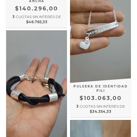
ANCHA
$140.296,00
3
CUOTAS SIN INTERÉS DE
$46.765,33
PULSERA DE IDENTIDAD
PILI
$103.063,00
3
CUOTAS SIN INTERÉS DE
$34.354,33