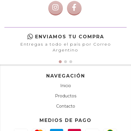
ENVIAMOS TU COMPRA
Entregas a todo el país por Correo
Argentino
NAVEGACIÓN
Inicio
Productos
Contacto
MEDIOS DE PAGO