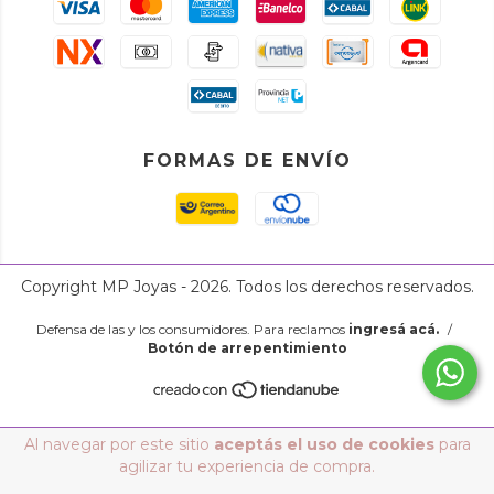
FORMAS DE ENVÍO
Copyright MP Joyas - 2026. Todos los derechos reservados.
Defensa de las y los consumidores. Para reclamos
ingresá acá.
/
Botón de arrepentimiento
Al navegar por este sitio
aceptás el uso de cookies
para
agilizar tu experiencia de compra.